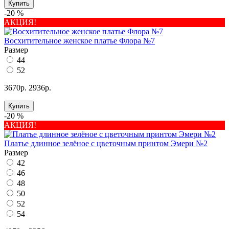
Купить
-20 %
АКЦИЯ!
Восхитительное женское платье Флора №7
Размер
44
52
3670р.
2936р.
Купить
-20 %
АКЦИЯ!
Платье длинное зелёное с цветочным принтом Эмери №2
Размер
42
46
48
50
52
54