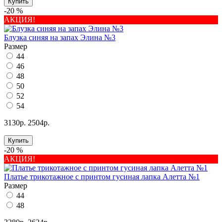
Купить
-20 %
АКЦИЯ!
Блузка синяя на запах Элина №3
Размер
44
46
48
50
52
54
3130р.
2504р.
Купить
-20 %
АКЦИЯ!
Платье трикотажное с принтом гусиная лапка Алетта №1
Размер
44
48