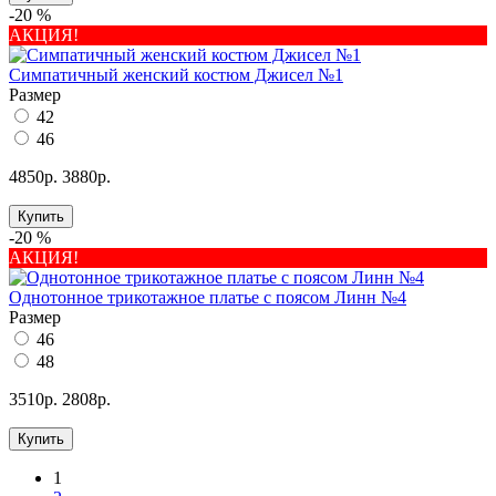
-20 %
АКЦИЯ!
Симпатичный женский костюм Джисел №1
Размер
42
46
4850р.
3880р.
Купить
-20 %
АКЦИЯ!
Однотонное трикотажное платье с поясом Линн №4
Размер
46
48
3510р.
2808р.
Купить
1