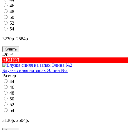
46
48
50
52
54
3230р.
2584р.
Купить
-20 %
АКЦИЯ!
Блузка синяя на запах Элина №2
Размер
44
46
48
50
52
54
3130р.
2504р.