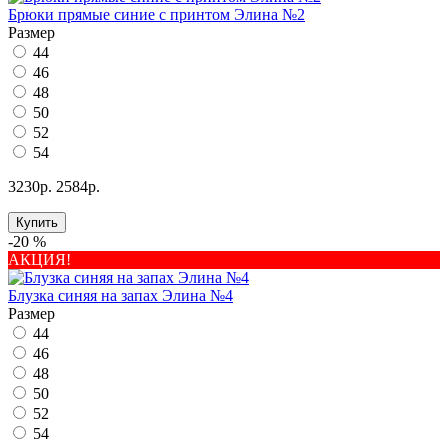
Брюки прямые синие с принтом Элина №2
Размер
44
46
48
50
52
54
3230р.
2584р.
Купить
-20 %
АКЦИЯ!
Блузка синяя на запах Элина №4
Размер
44
46
48
50
52
54