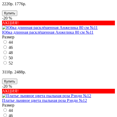
2220р.
1776р.
Купить
-20 %
АКЦИЯ!
Юбка длинная расклёшенная Анжелика 80 см №11
Размер
44
46
48
50
52
3110р.
2488р.
Купить
-20 %
АКЦИЯ!
Платье льняное цвета пыльная роза Рэнди №12
Размер
44
46