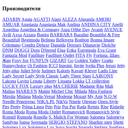
Производители
ADARIN
Agata
AGATTI
Alani
ALEZA
Algranda
AMORI
AMUAR
Anastasia
Anastasia Mak
Andina
ANDINA CITY
Anelli
Angelina
Angelina & Company
Aura Ofthe Day
Avanti
AVENUE
Avili
Axxa
Azzara
Bagira
BARBARA
Bazalini
Beautiful & Free
Beautifull
Begimoda
Belinga
Bellovera
Bonbon
Bonna Image
Celentano
Condra Deluxe
Danaida
Deesses
Dilanavip
Diolche
DNM
DOGGI
Dora
DStrend
Elga
Erika
Euromoda
Eva Grant
Fantazia Mod
Faufilure
Faufilure Outlet
FITA
Fly
Fortuna. Шан-
Жан
Foxy fox
FUNFUN
GIZART
Go
Golden Valley
Gratto
Happychoice
i3i Fashion
ICCI
Inpoint.
Invite
Ivelta Plus
Jerusi
Jetty
Jetty-plus
Juliet Style
Jurimex
Kaloris
Kavari
Klever
Ladis Line
Lady Secret
Lady Style Classic
Lady Three Stars
LAIKONY
Lakona
Lavira
Lenata
Liberty
Lissana
Lokka
LT collection
LUCKY FOX
Luxury plus
MA CHERIE
Madame Rita
Mali
Malina
MARILYN
Matini
Michel Chic
Milada
Mira Fashion
Mirolia
Mislana
Moda-Versal
Modema
Mozart
My Ami
N.O.W
Needle Ревертекс
NIKA.PL
NikVa
Ninele
Olegran
Open-Style
Pirs
Pretty
Prima Linea
Prio
Priz
Pur Pur
Rada
Remix
Rise
Rishelie
Roma Moda
Roma Moda Outlet
Romanovich
Romanovich Style
Romgil
Rumoda
Runella
S. Malich For Woman
Salomea
Salomeya
Sandyna
Sansa
Serenada
SERGIO STEFANO
Sharlize men
Shetti
Solomea Lux
Solomeya Lux
Sova
Sovita
Sparada
Stefany
Svetlana