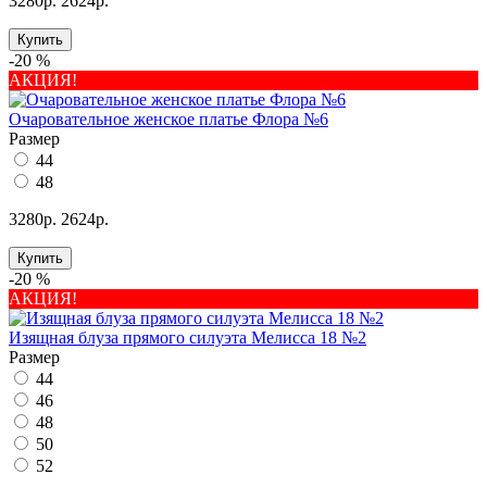
3280р.
2624р.
Купить
-20 %
АКЦИЯ!
Очаровательное женское платье Флора №6
Размер
44
48
3280р.
2624р.
Купить
-20 %
АКЦИЯ!
Изящная блуза прямого силуэта Мелисса 18 №2
Размер
44
46
48
50
52