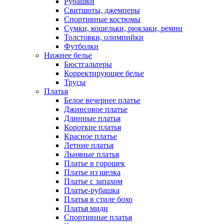
Рубашки
Свитшоты, джемперы
Спортивные костюмы
Сумки, кошельки, рюкзаки, ремни
Толстовки, олимпийки
Футболки
Нижнее белье
Бюстгальтеры
Корректирующее белье
Трусы
Платья
Белое вечернее платье
Джинсовое платье
Длинные платья
Короткие платья
Красное платье
Летние платья
Льняные платья
Платье в горошек
Платье из шелка
Платье с запахом
Платье-рубашка
Платья в стиле бохо
Платья миди
Спортивные платья