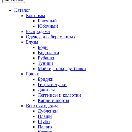
Каталог
Костюмы
Брючный
Юбочный
Распродажа
Одежда для беременных
Блузы
Боди
Водолазки
Рубашки
Туники
Майки, топы, футболки
Брюки
Бриджи
Гетры и чулки
Джинсы
Леггинсы и колготки
Капри и шорты
Верхняя одежда
Дубленки
Плащи
Шубы
Пальто