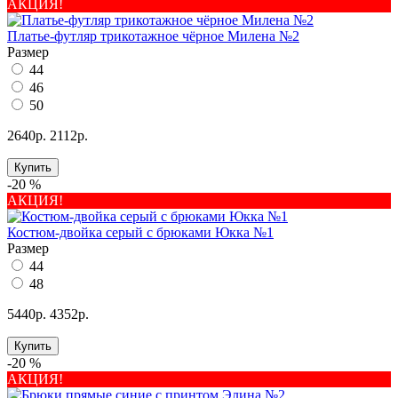
АКЦИЯ!
Платье-футляр трикотажное чёрное Милена №2
Размер
44
46
50
2640р.
2112р.
Купить
-20 %
АКЦИЯ!
Костюм-двойка серый с брюками Юкка №1
Размер
44
48
5440р.
4352р.
Купить
-20 %
АКЦИЯ!