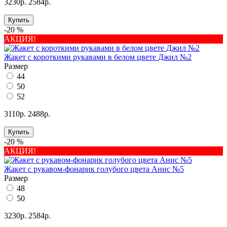
3230р.
2584р.
Купить
-20 %
АКЦИЯ!
Жакет с короткими рукавами в белом цвете Джил №2
Размер
44
50
52
3110р.
2488р.
Купить
-20 %
АКЦИЯ!
Жакет с рукавом-фонарик голубого цвета Анис №5
Размер
48
50
3230р.
2584р.