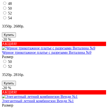
48
50
52
54
3350р.
2680р.
Купить
-20 %
АКЦИЯ!
Чёрное трикотажное платье с разрезами Виталина №9
Размер
50
52
3520р.
2816р.
Купить
-20 %
АКЦИЯ!
Элегантный летний комбинезон Венди №1
Размер