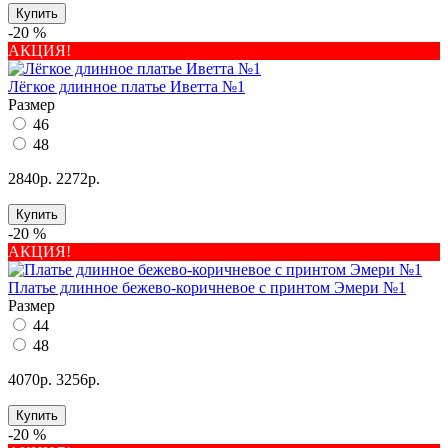
Купить
-20 %
АКЦИЯ!
Лёгкое длинное платье Иветта №1
Размер
46
48
2840р.
2272р.
Купить
-20 %
АКЦИЯ!
Платье длинное бежево-коричневое с принтом Эмери №1
Размер
44
48
4070р.
3256р.
Купить
-20 %