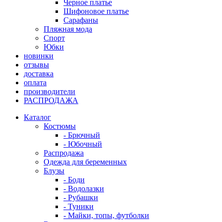
Черное платье
Шифоновое платье
Сарафаны
Пляжная мода
Спорт
Юбки
новинки
отзывы
доставка
оплата
производители
РАСПРОДАЖА
Каталог
Костюмы
- Брючный
- Юбочный
Распродажа
Одежда для беременных
Блузы
- Боди
- Водолазки
- Рубашки
- Туники
- Майки, топы, футболки