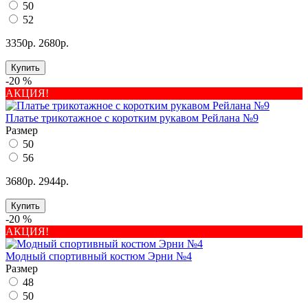
50
52
3350р.
2680р.
Купить
-20 %
АКЦИЯ!
Платье трикотажное с коротким рукавом Рейлана №9
Размер
50
56
3680р.
2944р.
Купить
-20 %
АКЦИЯ!
Модный спортивный костюм Эрни №4
Размер
48
50