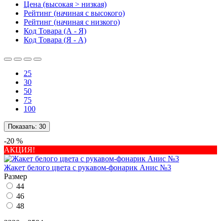
Цена (высокая > низкая)
Рейтинг (начиная с высокого)
Рейтинг (начиная с низкого)
Код Товара (А - Я)
Код Товара (Я - А)
25
30
50
75
100
Показать:
30
-20 %
АКЦИЯ!
Жакет белого цвета с рукавом-фонарик Анис №3
Размер
44
46
48