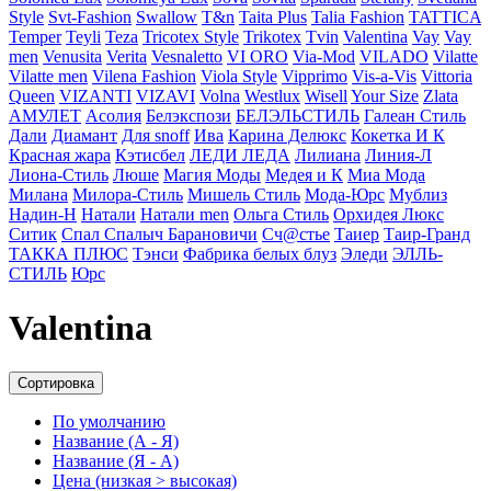
Style
Svt-Fashion
Swallow
T&n
Taita Plus
Talia Fashion
TATTICA
Temper
Teyli
Teza
Tricotex Style
Trikotex
Tvin
Valentina
Vay
Vay
men
Venusita
Verita
Vesnaletto
VI ORO
Via-Mod
VILADO
Vilatte
Vilatte men
Vilena Fashion
Viola Style
Vipprimо
Vis-a-Vis
Vittoria
Queen
VIZANTI
VIZAVI
Volna
Westlux
Wisell
Your Size
Zlata
АМУЛЕТ
Асолия
Белэкспози
БЕЛЭЛЬСТИЛЬ
Галеан Cтиль
Дали
Диамант
Для snoff
Ива
Карина Делюкс
Кокетка И К
Красная жара
Кэтисбел
ЛЕДИ ЛЕДА
Лилиана
Линия-Л
Лиона-Стиль
Люше
Магия Моды
Медея и К
Миа Мода
Милана
Милора-Стиль
Мишель Стиль
Мода-Юрс
Мублиз
Надин-Н
Натали
Натали men
Ольга Стиль
Орхидея Люкс
Ситик
Спал Спалыч Барановичи
Сч@стье
Таиер
Таир-Гранд
ТАККА ПЛЮС
Тэнси
Фабрика белых блуз
Эледи
ЭЛЛЬ-
СТИЛЬ
Юрс
Valentina
Сортировка
По умолчанию
Название (А - Я)
Название (Я - А)
Цена (низкая > высокая)