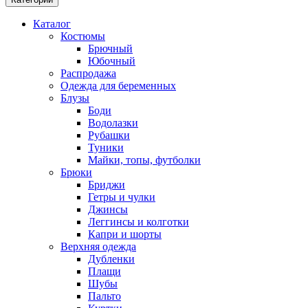
Каталог
Костюмы
Брючный
Юбочный
Распродажа
Одежда для беременных
Блузы
Боди
Водолазки
Рубашки
Туники
Майки, топы, футболки
Брюки
Бриджи
Гетры и чулки
Джинсы
Леггинсы и колготки
Капри и шорты
Верхняя одежда
Дубленки
Плащи
Шубы
Пальто