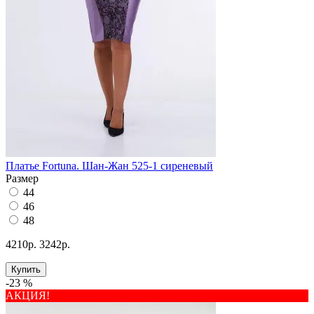
Платье Fortuna. Шан-Жан 525-1 сиреневый
Размер
44
46
48
4210р.
3242р.
Купить
-23 %
АКЦИЯ!