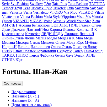
Style
Svt-Fashion
Swallow
T&n
Taita Plus
Talia Fashion
TATTICA
Temper
Teyli
Teza
Tricotex Style
Trikotex
Tvin
Valentina
Vay
Vay
men
Venusita
Verita
Vesnaletto
VI ORO
Via-Mod
VILADO
Vilatte
Vilatte men
Vilena Fashion
Viola Style
Vipprimо
Vis-a-Vis
Vittoria
Queen
VIZANTI
VIZAVI
Volna
Westlux
Wisell
Your Size
Zlata
АМУЛЕТ
Асолия
Белэкспози
БЕЛЭЛЬСТИЛЬ
Галеан Cтиль
Дали
Диамант
Для snoff
Ива
Карина Делюкс
Кокетка И К
Красная жара
Кэтисбел
ЛЕДИ ЛЕДА
Лилиана
Линия-Л
Лиона-Стиль
Люше
Магия Моды
Медея и К
Миа Мода
Милана
Милора-Стиль
Мишель Стиль
Мода-Юрс
Мублиз
Надин-Н
Натали
Натали men
Ольга Стиль
Орхидея Люкс
Ситик
Спал Спалыч Барановичи
Сч@стье
Таиер
Таир-Гранд
ТАККА ПЛЮС
Тэнси
Фабрика белых блуз
Эледи
ЭЛЛЬ-
СТИЛЬ
Юрс
Fortuna. Шан-Жан
Сортировка
По умолчанию
Название (А - Я)
Название (Я - А)
Цена (низкая > высокая)