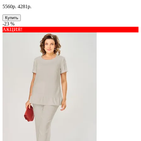
5560р.
4281р.
Купить
-23 %
АКЦИЯ!