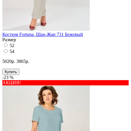
Костюм Fortuna. Шан-Жан 731 Бежевый
Размер
52
54
5020р.
3865р.
Купить
-23 %
АКЦИЯ!