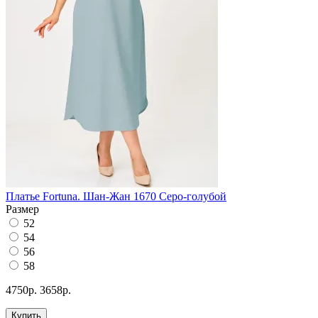
Платье Fortuna. Шан-Жан 1670 Серо-голубой
Размер
52
54
56
58
4750р.
3658р.
Купить