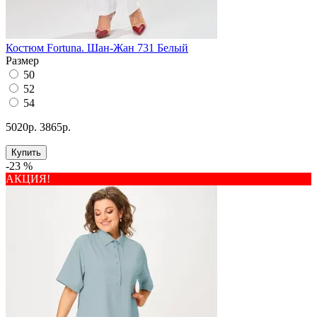
Костюм Fortuna. Шан-Жан 731 Белый
Размер
50
52
54
5020р.
3865р.
Купить
-23 %
АКЦИЯ!