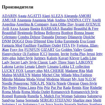
Производители
ADARIN
Agata
AGATTI
Alani
ALEZA
Algranda
AMORI
AMUAR
Anastasia
Anastasia Mak
Andina
ANDINA CITY
Anelli
Angelina
Angelina & Company
Aura Ofthe Day
Avanti
AVENUE
Avili
Axxa
Azzara
Bagira
BARBARA
Bazalini
Beautiful & Free
Beautifull
Begimoda
Belinga
Bellovera
Bonbon
Bonna Image
Celentano
Condra Deluxe
Danaida
Deesses
Dilanavip
Diolche
DNM
DOGGI
Dora
DStrend
Elga
Erika
Euromoda
Eva Grant
Fantazia Mod
Faufilure
Faufilure Outlet
FITA
Fly
Fortuna. Шан-
Жан
Foxy fox
FUNFUN
GIZART
Go
Golden Valley
Gratto
Happychoice
i3i Fashion
ICCI
Inpoint.
Invite
Ivelta Plus
Jerusi
Jetty
Jetty-plus
Juliet Style
Jurimex
Kaloris
Kavari
Klever
Ladis Line
Lady Secret
Lady Style Classic
Lady Three Stars
LAIKONY
Lakona
Lavira
Lenata
Liberty
Lissana
Lokka
LT collection
LUCKY FOX
Luxury plus
MA CHERIE
Madame Rita
Mali
Malina
MARILYN
Matini
Michel Chic
Milada
Mira Fashion
Mirolia
Mislana
Moda-Versal
Modema
Mozart
My Ami
N.O.W
Needle Ревертекс
NIKA.PL
NikVa
Ninele
Olegran
Open-Style
Pirs
Pretty
Prima Linea
Prio
Priz
Pur Pur
Rada
Remix
Rise
Rishelie
Roma Moda
Roma Moda Outlet
Romanovich
Romanovich Style
Romgil
Rumoda
Runella
S. Malich For Woman
Salomea
Salomeya
Sandyna
Sansa
Serenada
SERGIO STEFANO
Sharlize men
Shetti
Solomea Lux
Solomeya Lux
Sova
Sovita
Sparada
Stefany
Svetlana