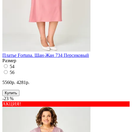
Платье Fortuna. Шан-Жан 734 Персиковый
Размер
54
56
5560р.
4281р.
Купить
-23 %
АКЦИЯ!