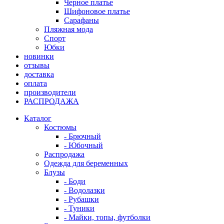
Черное платье
Шифоновое платье
Сарафаны
Пляжная мода
Спорт
Юбки
новинки
отзывы
доставка
оплата
производители
РАСПРОДАЖА
Каталог
Костюмы
- Брючный
- Юбочный
Распродажа
Одежда для беременных
Блузы
- Боди
- Водолазки
- Рубашки
- Туники
- Майки, топы, футболки