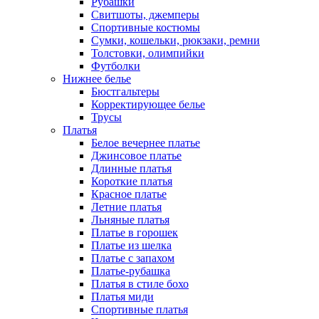
Рубашки
Свитшоты, джемперы
Спортивные костюмы
Сумки, кошельки, рюкзаки, ремни
Толстовки, олимпийки
Футболки
Нижнее белье
Бюстгальтеры
Корректирующее белье
Трусы
Платья
Белое вечернее платье
Джинсовое платье
Длинные платья
Короткие платья
Красное платье
Летние платья
Льняные платья
Платье в горошек
Платье из шелка
Платье с запахом
Платье-рубашка
Платья в стиле бохо
Платья миди
Спортивные платья