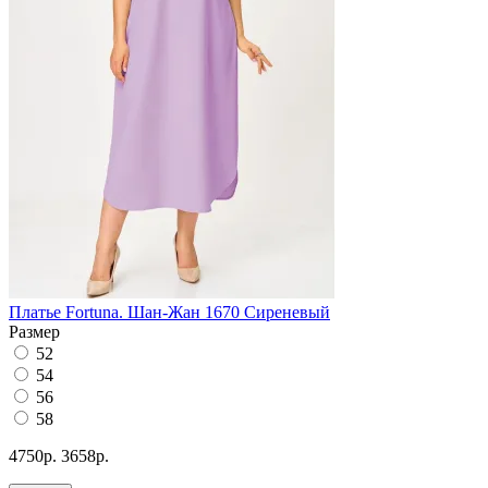
Платье Fortuna. Шан-Жан 1670 Сиреневый
Размер
52
54
56
58
4750р.
3658р.