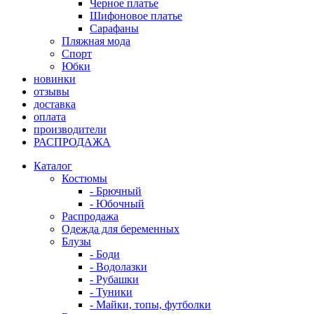
Черное платье
Шифоновое платье
Сарафаны
Пляжная мода
Спорт
Юбки
новинки
отзывы
доставка
оплата
производители
РАСПРОДАЖА
Каталог
Костюмы
- Брючный
- Юбочный
Распродажа
Одежда для беременных
Блузы
- Боди
- Водолазки
- Рубашки
- Туники
- Майки, топы, футболки