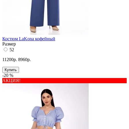
Костюм LaKona кофейный
Размер
52
11200р.
8960р.
Купить
-20 %
АКЦИЯ!