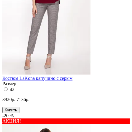
Костюм LaKona капучино с серым
Размер
42
8920р.
7136р.
Купить
-20 %
АКЦИЯ!