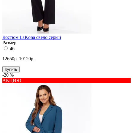
Костюм LaKona свело серый
Размер
46
12650р.
10120р.
Купить
-20 %
АКЦИЯ!