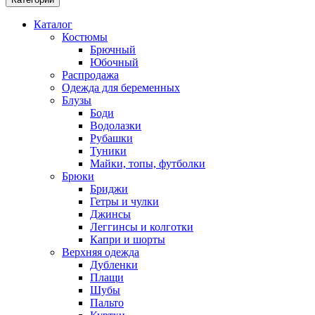
Каталог
Костюмы
Брючный
Юбочный
Распродажа
Одежда для беременных
Блузы
Боди
Водолазки
Рубашки
Туники
Майки, топы, футболки
Брюки
Бриджи
Гетры и чулки
Джинсы
Леггинсы и колготки
Капри и шорты
Верхняя одежда
Дубленки
Плащи
Шубы
Пальто