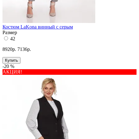
Костюм LaKona винный с серым
Размер
42
8920р.
7136р.
Купить
-20 %
АКЦИЯ!