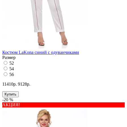
Костюм LaKona синий с одуванчиками
Размер
52
54
56
11410р.
9128р.
Купить
-20 %
АКЦИЯ!