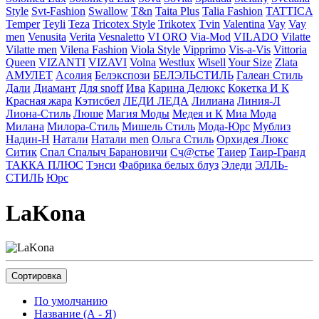
Style
Svt-Fashion
Swallow
T&n
Taita Plus
Talia Fashion
TATTICA
Temper
Teyli
Teza
Tricotex Style
Trikotex
Tvin
Valentina
Vay
Vay
men
Venusita
Verita
Vesnaletto
VI ORO
Via-Mod
VILADO
Vilatte
Vilatte men
Vilena Fashion
Viola Style
Vipprimо
Vis-a-Vis
Vittoria
Queen
VIZANTI
VIZAVI
Volna
Westlux
Wisell
Your Size
Zlata
АМУЛЕТ
Асолия
Белэкспози
БЕЛЭЛЬСТИЛЬ
Галеан Cтиль
Дали
Диамант
Для snoff
Ива
Карина Делюкс
Кокетка И К
Красная жара
Кэтисбел
ЛЕДИ ЛЕДА
Лилиана
Линия-Л
Лиона-Стиль
Люше
Магия Моды
Медея и К
Миа Мода
Милана
Милора-Стиль
Мишель Стиль
Мода-Юрс
Мублиз
Надин-Н
Натали
Натали men
Ольга Стиль
Орхидея Люкс
Ситик
Спал Спалыч Барановичи
Сч@стье
Таиер
Таир-Гранд
ТАККА ПЛЮС
Тэнси
Фабрика белых блуз
Эледи
ЭЛЛЬ-
СТИЛЬ
Юрс
LaKona
Сортировка
По умолчанию
Название (А - Я)