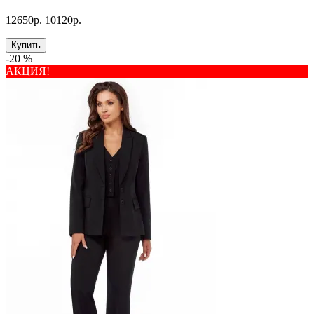
12650р.
10120р.
Купить
-20 %
АКЦИЯ!