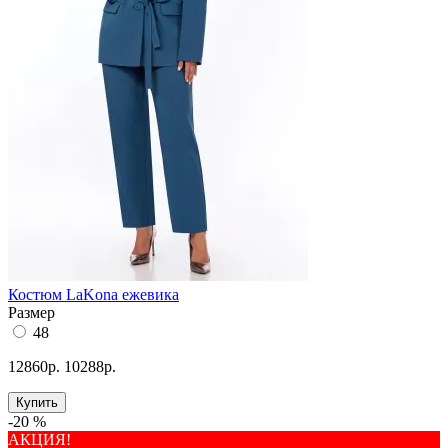
Костюм LaKona ежевика
Размер
48
12860р.
10288р.
Купить
-20 %
АКЦИЯ!