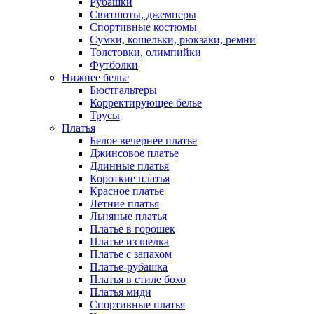
Рубашки
Свитшоты, джемперы
Спортивные костюмы
Сумки, кошельки, рюкзаки, ремни
Толстовки, олимпийки
Футболки
Нижнее белье
Бюстгальтеры
Корректирующее белье
Трусы
Платья
Белое вечернее платье
Джинсовое платье
Длинные платья
Короткие платья
Красное платье
Летние платья
Льняные платья
Платье в горошек
Платье из шелка
Платье с запахом
Платье-рубашка
Платья в стиле бохо
Платья миди
Спортивные платья