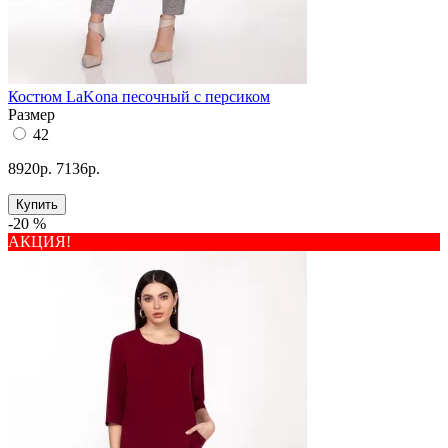
Костюм LaKona песочный с персиком
Размер
42
8920р.
7136р.
Купить
-20 %
АКЦИЯ!