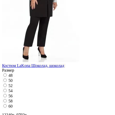
Костюм LaKona Шоколад, шоколад
Размер
48
50
52
54
56
58
60
12240р.
9792р.