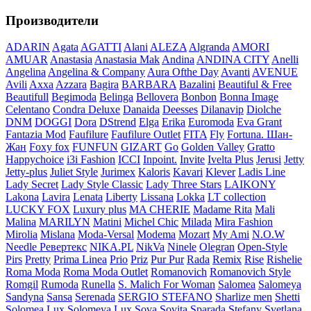
Производители
ADARIN
Agata
AGATTI
Alani
ALEZA
Algranda
AMORI
AMUAR
Anastasia
Anastasia Mak
Andina
ANDINA CITY
Anelli
Angelina
Angelina & Company
Aura Ofthe Day
Avanti
AVENUE
Avili
Axxa
Azzara
Bagira
BARBARA
Bazalini
Beautiful & Free
Beautifull
Begimoda
Belinga
Bellovera
Bonbon
Bonna Image
Celentano
Condra Deluxe
Danaida
Deesses
Dilanavip
Diolche
DNM
DOGGI
Dora
DStrend
Elga
Erika
Euromoda
Eva Grant
Fantazia Mod
Faufilure
Faufilure Outlet
FITA
Fly
Fortuna. Шан-
Жан
Foxy fox
FUNFUN
GIZART
Go
Golden Valley
Gratto
Happychoice
i3i Fashion
ICCI
Inpoint.
Invite
Ivelta Plus
Jerusi
Jetty
Jetty-plus
Juliet Style
Jurimex
Kaloris
Kavari
Klever
Ladis Line
Lady Secret
Lady Style Classic
Lady Three Stars
LAIKONY
Lakona
Lavira
Lenata
Liberty
Lissana
Lokka
LT collection
LUCKY FOX
Luxury plus
MA CHERIE
Madame Rita
Mali
Malina
MARILYN
Matini
Michel Chic
Milada
Mira Fashion
Mirolia
Mislana
Moda-Versal
Modema
Mozart
My Ami
N.O.W
Needle Ревертекс
NIKA.PL
NikVa
Ninele
Olegran
Open-Style
Pirs
Pretty
Prima Linea
Prio
Priz
Pur Pur
Rada
Remix
Rise
Rishelie
Roma Moda
Roma Moda Outlet
Romanovich
Romanovich Style
Romgil
Rumoda
Runella
S. Malich For Woman
Salomea
Salomeya
Sandyna
Sansa
Serenada
SERGIO STEFANO
Sharlize men
Shetti
Solomea Lux
Solomeya Lux
Sova
Sovita
Sparada
Stefany
Svetlana