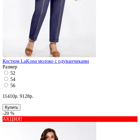
Костюм LaKona молоко с одуванчиками
Размер
52
54
56
11410р.
9128р.
Купить
-20 %
АКЦИЯ!