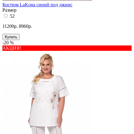
Костюм LaKona синий под джинс
Размер
52
11200р.
8960р.
Купить
-20 %
АКЦИЯ!