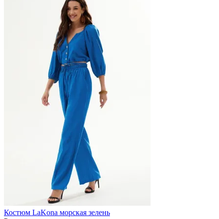
Костюм LaKona морская зелень