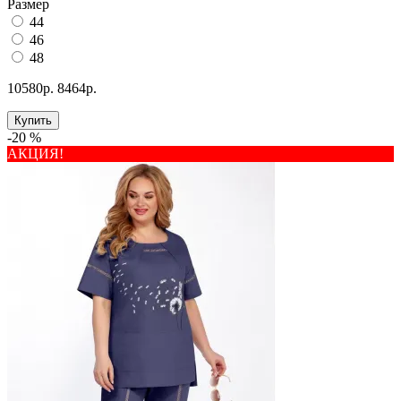
Размер
44
46
48
10580р.
8464р.
Купить
-20 %
АКЦИЯ!