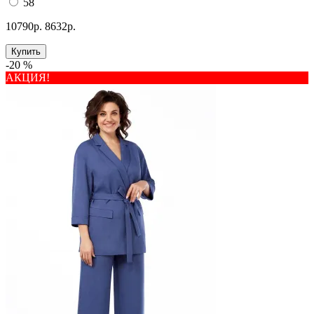
58
10790р.
8632р.
Купить
-20 %
АКЦИЯ!