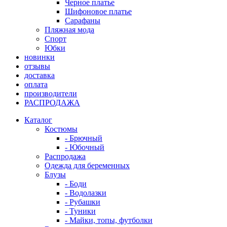
Черное платье
Шифоновое платье
Сарафаны
Пляжная мода
Спорт
Юбки
новинки
отзывы
доставка
оплата
производители
РАСПРОДАЖА
Каталог
Костюмы
- Брючный
- Юбочный
Распродажа
Одежда для беременных
Блузы
- Боди
- Водолазки
- Рубашки
- Туники
- Майки, топы, футболки