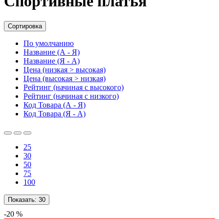
Спортивные платья
Сортировка
По умолчанию
Название (А - Я)
Название (Я - А)
Цена (низкая > высокая)
Цена (высокая > низкая)
Рейтинг (начиная с высокого)
Рейтинг (начиная с низкого)
Код Товара (А - Я)
Код Товара (Я - А)
25
30
50
75
100
Показать:
30
-20 %