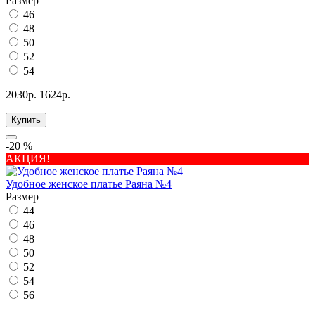
Размер
46
48
50
52
54
2030р.
1624р.
Купить
-20 %
АКЦИЯ!
Удобное женское платье Раяна №4
Размер
44
46
48
50
52
54
56