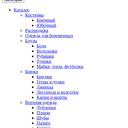
Каталог
Костюмы
Брючный
Юбочный
Распродажа
Одежда для беременных
Блузы
Боди
Водолазки
Рубашки
Туники
Майки, топы, футболки
Брюки
Бриджи
Гетры и чулки
Джинсы
Леггинсы и колготки
Капри и шорты
Верхняя одежда
Дубленки
Плащи
Шубы
Пальто