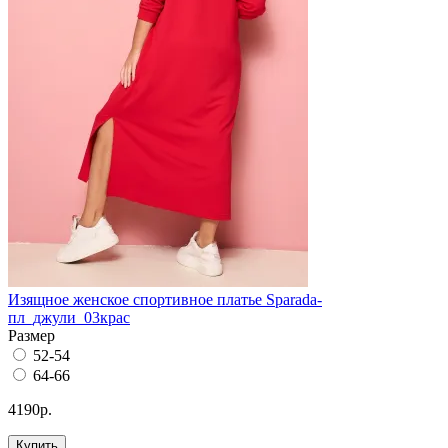
Изящное женское спортивное платье Sparada-
пл_джули_03крас
Размер
52-54
64-66
4190р.
Купить