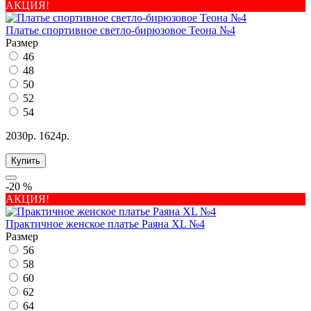
АКЦИЯ!
Платье спортивное светло-бирюзовое Теона №4
Размер
46
48
50
52
54
2030р.
1624р.
Купить
-20 %
АКЦИЯ!
Практичное женское платье Раяна XL №4
Размер
56
58
60
62
64