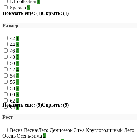
LT collection
1
Sparada
3
Показать еще: (1)
Скрыть: (1)
Размер
42
1
44
3
46
4
48
3
50
4
52
4
54
4
56
4
58
2
60
3
62
2
Показать еще: (9)
Скрыть: (9)
64
1
Рост
Весна Весна/Лето Демисезон Зима Круглогодичный Лето
Осень Осень/Зима
2