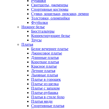
Рубашки
Свитшоты, джемперы
Спортивные костюмы
Сумки, кошельки, рюкзаки, ремни
Толстовки, олимпийки
Футболки
Нижнее белье
Бюстгальтеры
Корректирующее белье
Трусы
Платья
Белое вечернее платье
Джинсовое платье
Длинные платья
Короткие платья
Красное платье
Летние платья
Льняные платья
Платье в горошек
Платье из шелка
Платье с запахом
Платье-рубашка
Платья в стиле бохо
Платья миди
Спортивные платья