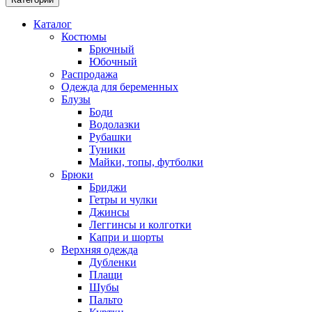
Каталог
Костюмы
Брючный
Юбочный
Распродажа
Одежда для беременных
Блузы
Боди
Водолазки
Рубашки
Туники
Майки, топы, футболки
Брюки
Бриджи
Гетры и чулки
Джинсы
Леггинсы и колготки
Капри и шорты
Верхняя одежда
Дубленки
Плащи
Шубы
Пальто