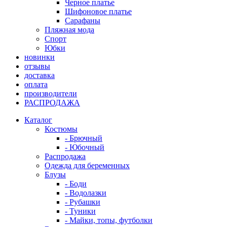
Черное платье
Шифоновое платье
Сарафаны
Пляжная мода
Спорт
Юбки
новинки
отзывы
доставка
оплата
производители
РАСПРОДАЖА
Каталог
Костюмы
- Брючный
- Юбочный
Распродажа
Одежда для беременных
Блузы
- Боди
- Водолазки
- Рубашки
- Туники
- Майки, топы, футболки