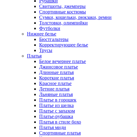
Рубашки
Свитшоты, джемперы
Спортивные костюмы
Сумки, кошельки, рюкзаки, ремни
Толстовки, олимпийки
Футболки
Нижнее белье
Бюстгальтеры
Корректирующее белье
Трусы
Платья
Белое вечернее платье
Джинсовое платье
Длинные платья
Короткие платья
Красное платье
Летние платья
Льняные платья
Платье в горошек
Платье из шелка
Платье с запахом
Платье-рубашка
Платья в стиле бохо
Платья миди
Спортивные платья