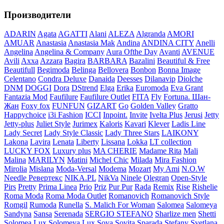
Производители
ADARIN
Agata
AGATTI
Alani
ALEZA
Algranda
AMORI
AMUAR
Anastasia
Anastasia Mak
Andina
ANDINA CITY
Anelli
Angelina
Angelina & Company
Aura Ofthe Day
Avanti
AVENUE
Avili
Axxa
Azzara
Bagira
BARBARA
Bazalini
Beautiful & Free
Beautifull
Begimoda
Belinga
Bellovera
Bonbon
Bonna Image
Celentano
Condra Deluxe
Danaida
Deesses
Dilanavip
Diolche
DNM
DOGGI
Dora
DStrend
Elga
Erika
Euromoda
Eva Grant
Fantazia Mod
Faufilure
Faufilure Outlet
FITA
Fly
Fortuna. Шан-
Жан
Foxy fox
FUNFUN
GIZART
Go
Golden Valley
Gratto
Happychoice
i3i Fashion
ICCI
Inpoint.
Invite
Ivelta Plus
Jerusi
Jetty
Jetty-plus
Juliet Style
Jurimex
Kaloris
Kavari
Klever
Ladis Line
Lady Secret
Lady Style Classic
Lady Three Stars
LAIKONY
Lakona
Lavira
Lenata
Liberty
Lissana
Lokka
LT collection
LUCKY FOX
Luxury plus
MA CHERIE
Madame Rita
Mali
Malina
MARILYN
Matini
Michel Chic
Milada
Mira Fashion
Mirolia
Mislana
Moda-Versal
Modema
Mozart
My Ami
N.O.W
Needle Ревертекс
NIKA.PL
NikVa
Ninele
Olegran
Open-Style
Pirs
Pretty
Prima Linea
Prio
Priz
Pur Pur
Rada
Remix
Rise
Rishelie
Roma Moda
Roma Moda Outlet
Romanovich
Romanovich Style
Romgil
Rumoda
Runella
S. Malich For Woman
Salomea
Salomeya
Sandyna
Sansa
Serenada
SERGIO STEFANO
Sharlize men
Shetti
Solomea Lux
Solomeya Lux
Sova
Sovita
Sparada
Stefany
Svetlana