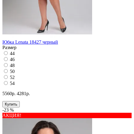
Юбка Lenata 18427 черный
Размер
44
46
48
50
52
54
5560р.
4281р.
Купить
-23 %
АКЦИЯ!