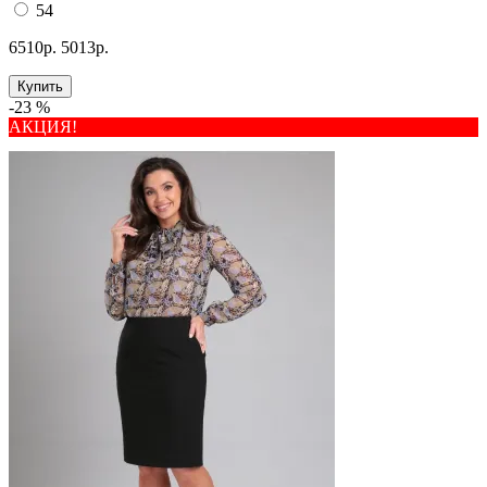
54
6510р.
5013р.
Купить
-23 %
АКЦИЯ!