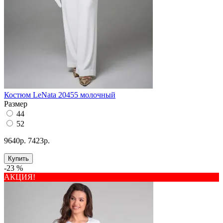
Костюм LeNata 20455 молочный
Размер
44
52
9640р.
7423р.
Купить
-23 %
АКЦИЯ!