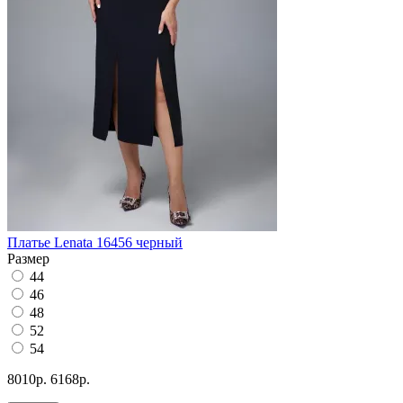
Платье Lenata 16456 черный
Размер
44
46
48
52
54
8010р.
6168р.