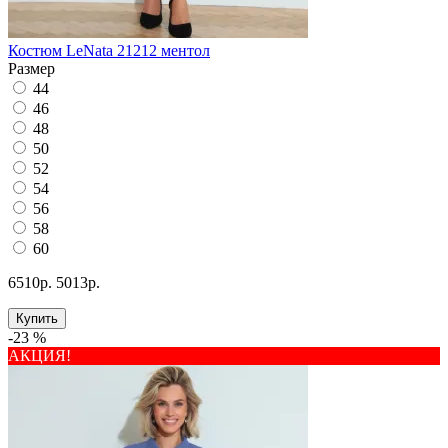
Костюм LeNata 21212 ментол
Размер
44
46
48
50
52
54
56
58
60
6510р.
5013р.
Купить
-23 %
АКЦИЯ!