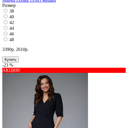
Майка Lenata 19383 мишки
Размер
38
40
42
44
46
48
3390р.
2610р.
Купить
-23 %
АКЦИЯ!