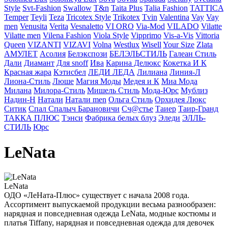
Style
Svt-Fashion
Swallow
T&n
Taita Plus
Talia Fashion
TATTICA
Temper
Teyli
Teza
Tricotex Style
Trikotex
Tvin
Valentina
Vay
Vay
men
Venusita
Verita
Vesnaletto
VI ORO
Via-Mod
VILADO
Vilatte
Vilatte men
Vilena Fashion
Viola Style
Vipprimо
Vis-a-Vis
Vittoria
Queen
VIZANTI
VIZAVI
Volna
Westlux
Wisell
Your Size
Zlata
АМУЛЕТ
Асолия
Белэкспози
БЕЛЭЛЬСТИЛЬ
Галеан Cтиль
Дали
Диамант
Для snoff
Ива
Карина Делюкс
Кокетка И К
Красная жара
Кэтисбел
ЛЕДИ ЛЕДА
Лилиана
Линия-Л
Лиона-Стиль
Люше
Магия Моды
Медея и К
Миа Мода
Милана
Милора-Стиль
Мишель Стиль
Мода-Юрс
Мублиз
Надин-Н
Натали
Натали men
Ольга Стиль
Орхидея Люкс
Ситик
Спал Спалыч Барановичи
Сч@стье
Таиер
Таир-Гранд
ТАККА ПЛЮС
Тэнси
Фабрика белых блуз
Эледи
ЭЛЛЬ-
СТИЛЬ
Юрс
LeNata
LeNata
ОДО «ЛеНата-Плюс» существует с начала 2008 года.
Ассортимент выпускаемой продукции весьма разнообразен:
нарядная и повседневная одежда LeNata, модные костюмы и
платья Tiffany, нарядная и повседневная одежда для девочек