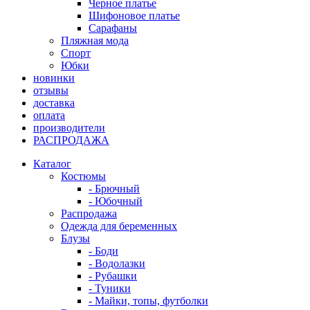
Черное платье
Шифоновое платье
Сарафаны
Пляжная мода
Спорт
Юбки
новинки
отзывы
доставка
оплата
производители
РАСПРОДАЖА
Каталог
Костюмы
- Брючный
- Юбочный
Распродажа
Одежда для беременных
Блузы
- Боди
- Водолазки
- Рубашки
- Туники
- Майки, топы, футболки