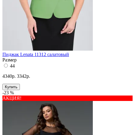
Пиджак Lenata 11312 салатовый
Размер
44
4340р.
3342р.
Купить
-23 %
АКЦИЯ!