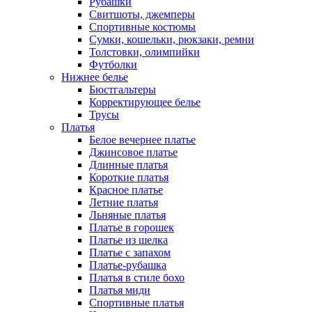
Рубашки
Свитшоты, джемперы
Спортивные костюмы
Сумки, кошельки, рюкзаки, ремни
Толстовки, олимпийки
Футболки
Нижнее белье
Бюстгальтеры
Корректирующее белье
Трусы
Платья
Белое вечернее платье
Джинсовое платье
Длинные платья
Короткие платья
Красное платье
Летние платья
Льняные платья
Платье в горошек
Платье из шелка
Платье с запахом
Платье-рубашка
Платья в стиле бохо
Платья миди
Спортивные платья