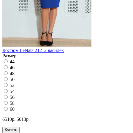
Костюм LeNata 21212 василек
Размер
44
46
48
50
52
54
56
58
60
6510р.
5013р.
Купить