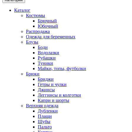
Каталог
Костюмы
Брючный
Юбочный
Распродажа
Одежда для беременных
Блузы
Боди
Водолазки
Рубашки
Туники
Майки, топы, футболки
Брюки
Бриджи
Гетры и чулки
Джинсы
Леггинсы и колготки
Капри и шорты
Верхняя одежда
Дубленки
Плащи
Шубы
Пальто