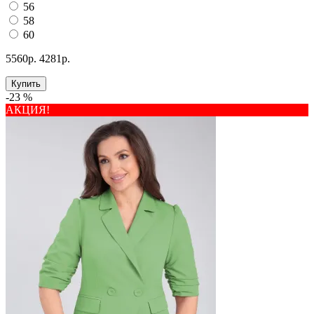
56
58
60
5560р.
4281р.
Купить
-23 %
АКЦИЯ!