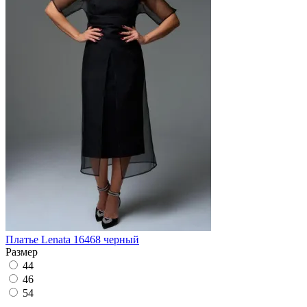
Платье Lenata 16468 черный
Размер
44
46
54