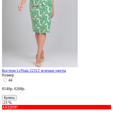
Костюм LeNata 22312 зеленые цветы
Размер
44
8140р.
6268р.
Купить
-23 %
АКЦИЯ!