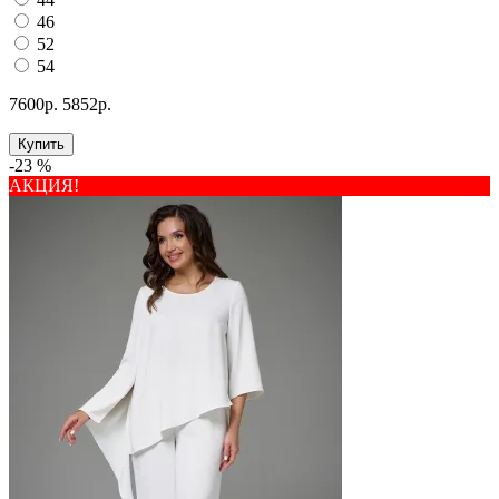
46
52
54
7600р.
5852р.
Купить
-23 %
АКЦИЯ!