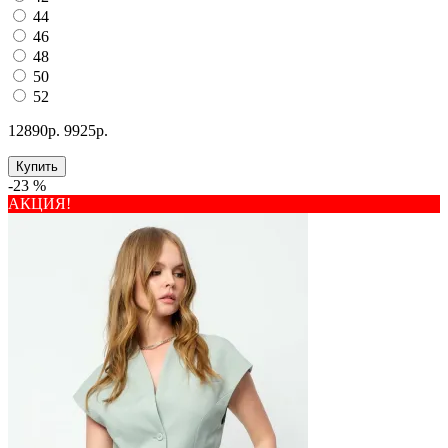
44
46
48
50
52
12890р.
9925р.
Купить
-23 %
АКЦИЯ!