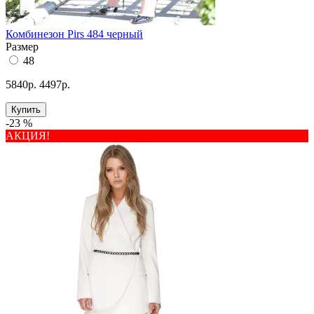
Комбинезон Pirs 484 черный
Размер
48
5840р.
4497р.
Купить
-23 %
АКЦИЯ!