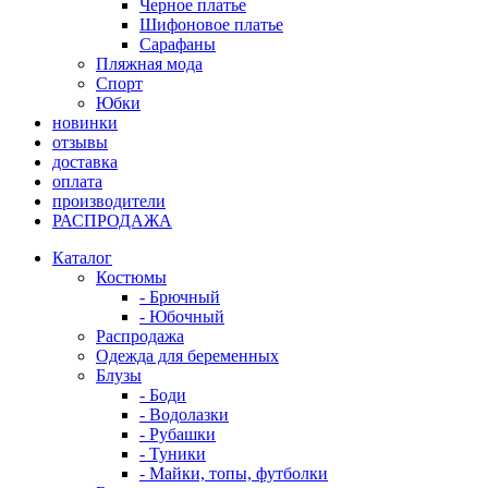
Черное платье
Шифоновое платье
Сарафаны
Пляжная мода
Спорт
Юбки
новинки
отзывы
доставка
оплата
производители
РАСПРОДАЖА
Каталог
Костюмы
- Брючный
- Юбочный
Распродажа
Одежда для беременных
Блузы
- Боди
- Водолазки
- Рубашки
- Туники
- Майки, топы, футболки