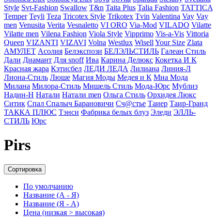
Style
Svt-Fashion
Swallow
T&n
Taita Plus
Talia Fashion
TATTICA
Temper
Teyli
Teza
Tricotex Style
Trikotex
Tvin
Valentina
Vay
Vay
men
Venusita
Verita
Vesnaletto
VI ORO
Via-Mod
VILADO
Vilatte
Vilatte men
Vilena Fashion
Viola Style
Vipprimо
Vis-a-Vis
Vittoria
Queen
VIZANTI
VIZAVI
Volna
Westlux
Wisell
Your Size
Zlata
АМУЛЕТ
Асолия
Белэкспози
БЕЛЭЛЬСТИЛЬ
Галеан Cтиль
Дали
Диамант
Для snoff
Ива
Карина Делюкс
Кокетка И К
Красная жара
Кэтисбел
ЛЕДИ ЛЕДА
Лилиана
Линия-Л
Лиона-Стиль
Люше
Магия Моды
Медея и К
Миа Мода
Милана
Милора-Стиль
Мишель Стиль
Мода-Юрс
Мублиз
Надин-Н
Натали
Натали men
Ольга Стиль
Орхидея Люкс
Ситик
Спал Спалыч Барановичи
Сч@стье
Таиер
Таир-Гранд
ТАККА ПЛЮС
Тэнси
Фабрика белых блуз
Эледи
ЭЛЛЬ-
СТИЛЬ
Юрс
Pirs
Сортировка
По умолчанию
Название (А - Я)
Название (Я - А)
Цена (низкая > высокая)