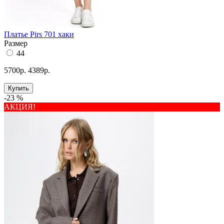
Платье Pirs 701 хаки
Размер
44
5700р.
4389р.
Купить
-23 %
АКЦИЯ!