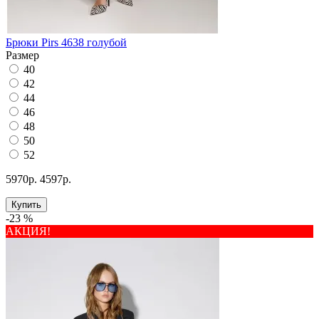
Брюки Pirs 4638 голубой
Размер
40
42
44
46
48
50
52
5970р.
4597р.
Купить
-23 %
АКЦИЯ!