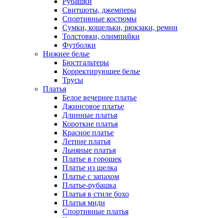
Рубашки
Свитшоты, джемперы
Спортивные костюмы
Сумки, кошельки, рюкзаки, ремни
Толстовки, олимпийки
Футболки
Нижнее белье
Бюстгальтеры
Корректирующее белье
Трусы
Платья
Белое вечернее платье
Джинсовое платье
Длинные платья
Короткие платья
Красное платье
Летние платья
Льняные платья
Платье в горошек
Платье из шелка
Платье с запахом
Платье-рубашка
Платья в стиле бохо
Платья миди
Спортивные платья