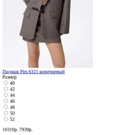
Пиджак Pirs 6321 коричневый
Размер
40
42
44
46
48
50
52
10310р.
7939р.