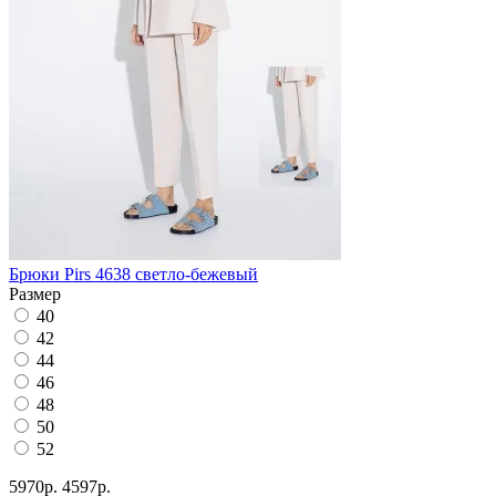
Брюки Pirs 4638 светло-бежевый
Размер
40
42
44
46
48
50
52
5970р.
4597р.