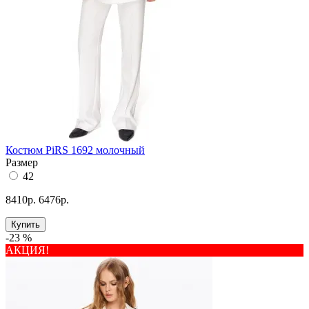
Костюм PiRS 1692 молочный
Размер
42
8410р.
6476р.
Купить
-23 %
АКЦИЯ!