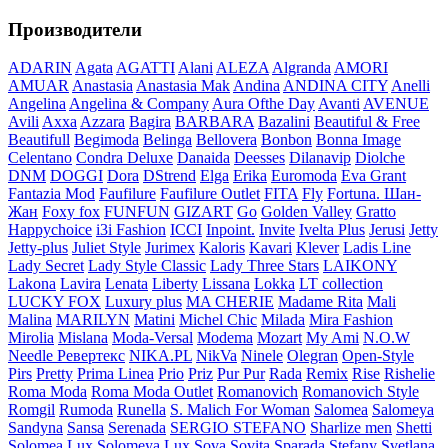
Производители
ADARIN
Agata
AGATTI
Alani
ALEZA
Algranda
AMORI
AMUAR
Anastasia
Anastasia Mak
Andina
ANDINA CITY
Anelli
Angelina
Angelina & Company
Aura Ofthe Day
Avanti
AVENUE
Avili
Axxa
Azzara
Bagira
BARBARA
Bazalini
Beautiful & Free
Beautifull
Begimoda
Belinga
Bellovera
Bonbon
Bonna Image
Celentano
Condra Deluxe
Danaida
Deesses
Dilanavip
Diolche
DNM
DOGGI
Dora
DStrend
Elga
Erika
Euromoda
Eva Grant
Fantazia Mod
Faufilure
Faufilure Outlet
FITA
Fly
Fortuna. Шан-
Жан
Foxy fox
FUNFUN
GIZART
Go
Golden Valley
Gratto
Happychoice
i3i Fashion
ICCI
Inpoint.
Invite
Ivelta Plus
Jerusi
Jetty
Jetty-plus
Juliet Style
Jurimex
Kaloris
Kavari
Klever
Ladis Line
Lady Secret
Lady Style Classic
Lady Three Stars
LAIKONY
Lakona
Lavira
Lenata
Liberty
Lissana
Lokka
LT collection
LUCKY FOX
Luxury plus
MA CHERIE
Madame Rita
Mali
Malina
MARILYN
Matini
Michel Chic
Milada
Mira Fashion
Mirolia
Mislana
Moda-Versal
Modema
Mozart
My Ami
N.O.W
Needle Ревертекс
NIKA.PL
NikVa
Ninele
Olegran
Open-Style
Pirs
Pretty
Prima Linea
Prio
Priz
Pur Pur
Rada
Remix
Rise
Rishelie
Roma Moda
Roma Moda Outlet
Romanovich
Romanovich Style
Romgil
Rumoda
Runella
S. Malich For Woman
Salomea
Salomeya
Sandyna
Sansa
Serenada
SERGIO STEFANO
Sharlize men
Shetti
Solomea Lux
Solomeya Lux
Sova
Sovita
Sparada
Stefany
Svetlana