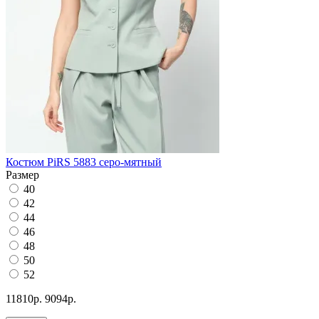
Костюм PiRS 5883 серо-мятный
Размер
40
42
44
46
48
50
52
11810р.
9094р.