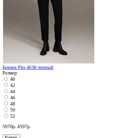
Брюки Pirs 4638 черный
Размер
40
42
44
46
48
50
52
5970р.
4597р.
Купить