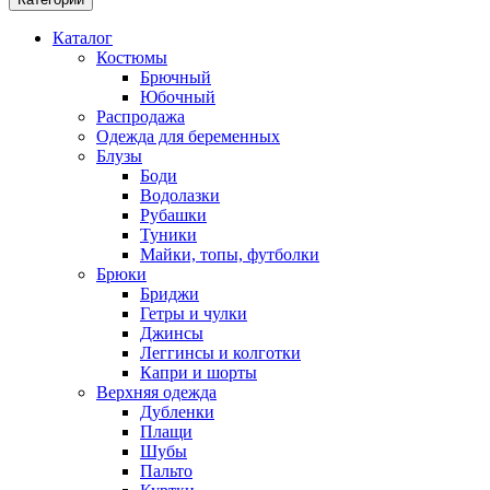
Каталог
Костюмы
Брючный
Юбочный
Распродажа
Одежда для беременных
Блузы
Боди
Водолазки
Рубашки
Туники
Майки, топы, футболки
Брюки
Бриджи
Гетры и чулки
Джинсы
Леггинсы и колготки
Капри и шорты
Верхняя одежда
Дубленки
Плащи
Шубы
Пальто