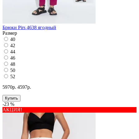
Брюки Pirs 4638 ягодный
Размер
40
42
44
46
48
50
52
5970р.
4597р.
Купить
-23 %
АКЦИЯ!