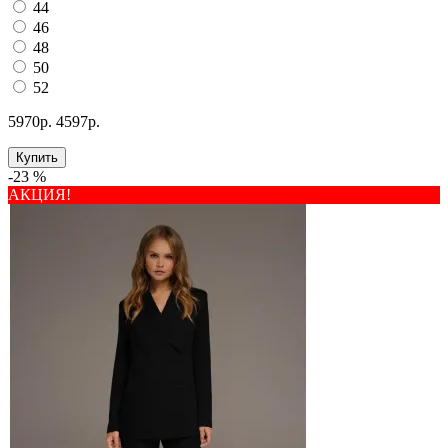
44
46
48
50
52
5970р.
4597р.
Купить
-23 %
АКЦИЯ!