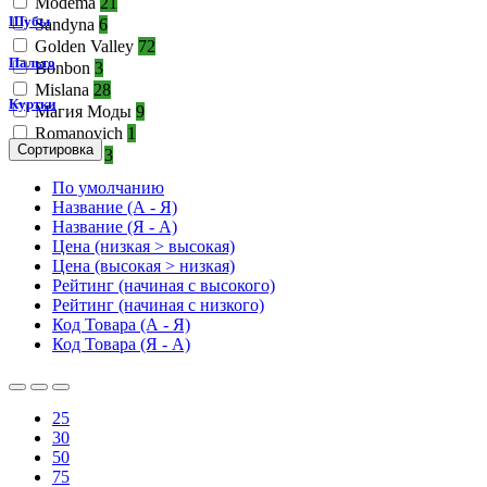
Modema
21
Шубы
Sandyna
6
Golden Valley
72
Пальто
Bonbon
3
Mislana
28
Куртки
Магия Моды
9
Romanovich
1
Сортировка
Anastasia
3
По умолчанию
Название (А - Я)
Название (Я - А)
Цена (низкая > высокая)
Цена (высокая > низкая)
Рейтинг (начиная с высокого)
Рейтинг (начиная с низкого)
Код Товара (А - Я)
Код Товара (Я - А)
25
30
50
75