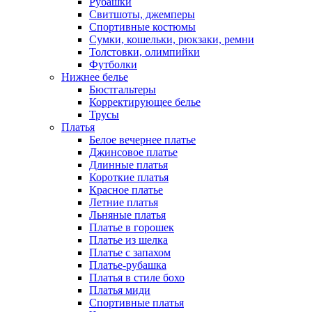
Рубашки
Свитшоты, джемперы
Спортивные костюмы
Сумки, кошельки, рюкзаки, ремни
Толстовки, олимпийки
Футболки
Нижнее белье
Бюстгальтеры
Корректирующее белье
Трусы
Платья
Белое вечернее платье
Джинсовое платье
Длинные платья
Короткие платья
Красное платье
Летние платья
Льняные платья
Платье в горошек
Платье из шелка
Платье с запахом
Платье-рубашка
Платья в стиле бохо
Платья миди
Спортивные платья