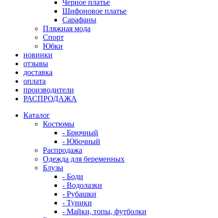
Черное платье
Шифоновое платье
Сарафаны
Пляжная мода
Спорт
Юбки
новинки
отзывы
доставка
оплата
производители
РАСПРОДАЖА
Каталог
Костюмы
- Брючный
- Юбочный
Распродажа
Одежда для беременных
Блузы
- Боди
- Водолазки
- Рубашки
- Туники
- Майки, топы, футболки