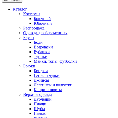
Каталог
Костюмы
Брючный
Юбочный
Распродажа
Одежда для беременных
Блузы
Боди
Водолазки
Рубашки
Туники
Майки, топы, футболки
Брюки
Бриджи
Гетры и чулки
Джинсы
Леггинсы и колготки
Капри и шорты
Верхняя одежда
Дубленки
Плащи
Шубы
Пальто