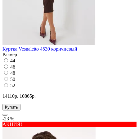
Куртка Vesnaletto 4530 коричневый
Размер
44
46
48
50
52
14110р.
10865р.
Купить
-23 %
АКЦИЯ!