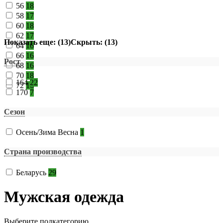
56
18
58
17
60
18
62
17
Показать еще: (13)
Скрыть: (13)
64
16
66
16
Рост
68
16
70
18
164
22
72
16
170
7
Сезон
Осень/Зима Весна
1
Страна производства
Беларусь
29
Мужская одежда
Выберите подкатегорию