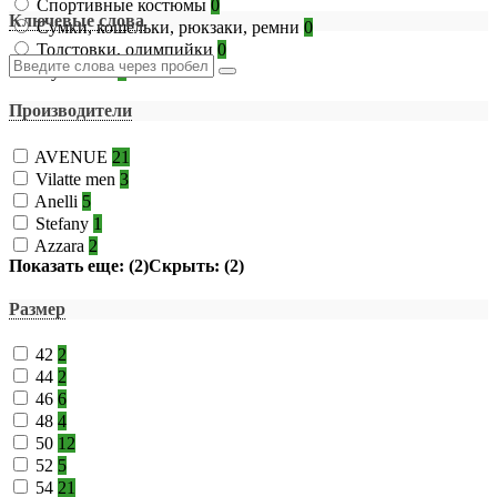
Спортивные костюмы
0
Ключевые слова
Сумки, кошельки, рюкзаки, ремни
0
Толстовки, олимпийки
0
Футболки
1
Производители
AVENUE
21
Vilatte men
3
Anelli
5
Stefany
1
Azzara
2
Показать еще: (2)
Скрыть: (2)
Размер
42
2
44
2
46
6
48
4
50
12
52
5
54
21