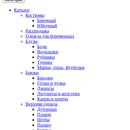
Каталог
Костюмы
Брючный
Юбочный
Распродажа
Одежда для беременных
Блузы
Боди
Водолазки
Рубашки
Туники
Майки, топы, футболки
Брюки
Бриджи
Гетры и чулки
Джинсы
Леггинсы и колготки
Капри и шорты
Верхняя одежда
Дубленки
Плащи
Шубы
Пальто