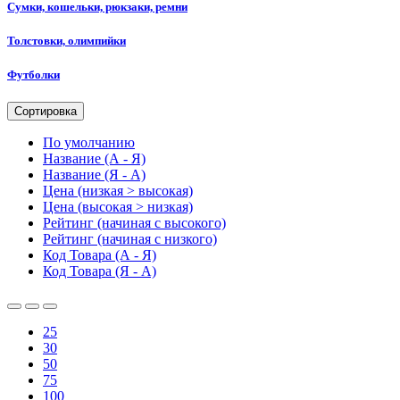
Сумки, кошельки, рюкзаки, ремни
Толстовки, олимпийки
Футболки
Сортировка
По умолчанию
Название (А - Я)
Название (Я - А)
Цена (низкая > высокая)
Цена (высокая > низкая)
Рейтинг (начиная с высокого)
Рейтинг (начиная с низкого)
Код Товара (А - Я)
Код Товара (Я - А)
25
30
50
75
100