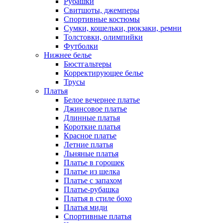
Рубашки
Свитшоты, джемперы
Спортивные костюмы
Сумки, кошельки, рюкзаки, ремни
Толстовки, олимпийки
Футболки
Нижнее белье
Бюстгальтеры
Корректирующее белье
Трусы
Платья
Белое вечернее платье
Джинсовое платье
Длинные платья
Короткие платья
Красное платье
Летние платья
Льняные платья
Платье в горошек
Платье из шелка
Платье с запахом
Платье-рубашка
Платья в стиле бохо
Платья миди
Спортивные платья