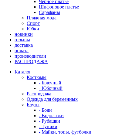
Черное платье
Шифоновое платье
Сарафаны
Пляжная мода
Спорт
Юбки
новинки
отзывы
доставка
оплата
производители
РАСПРОДАЖА
Каталог
Костюмы
- Брючный
- Юбочный
Распродажа
Одежда для беременных
Блузы
- Боди
- Водолазки
- Рубашки
- Туники
- Майки, топы, футболки