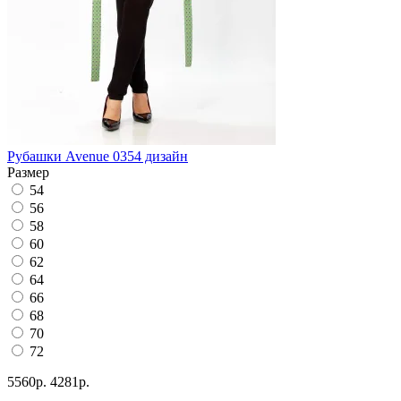
Рубашки Avenue 0354 дизайн
Размер
54
56
58
60
62
64
66
68
70
72
5560р.
4281р.