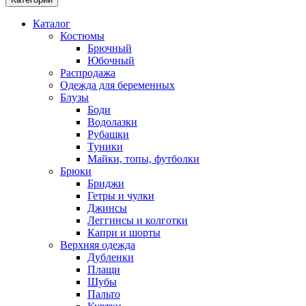
Каталог
Костюмы
Брючный
Юбочный
Распродажа
Одежда для беременных
Блузы
Боди
Водолазки
Рубашки
Туники
Майки, топы, футболки
Брюки
Бриджи
Гетры и чулки
Джинсы
Леггинсы и колготки
Капри и шорты
Верхняя одежда
Дубленки
Плащи
Шубы
Пальто