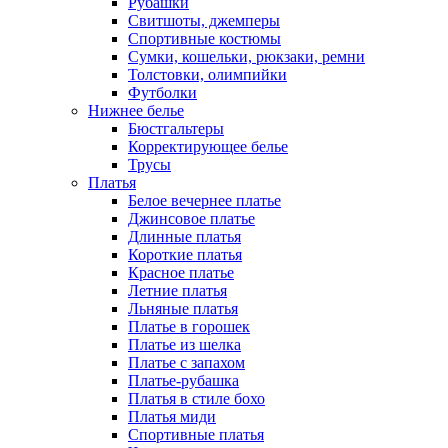
Рубашки
Свитшоты, джемперы
Спортивные костюмы
Сумки, кошельки, рюкзаки, ремни
Толстовки, олимпийки
Футболки
Нижнее белье
Бюстгальтеры
Корректирующее белье
Трусы
Платья
Белое вечернее платье
Джинсовое платье
Длинные платья
Короткие платья
Красное платье
Летние платья
Льняные платья
Платье в горошек
Платье из шелка
Платье с запахом
Платье-рубашка
Платья в стиле бохо
Платья миди
Спортивные платья