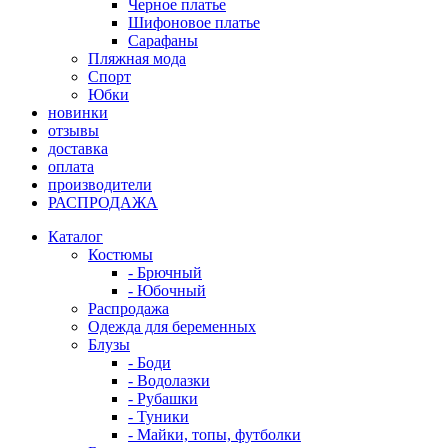
Черное платье
Шифоновое платье
Сарафаны
Пляжная мода
Спорт
Юбки
новинки
отзывы
доставка
оплата
производители
РАСПРОДАЖА
Каталог
Костюмы
- Брючный
- Юбочный
Распродажа
Одежда для беременных
Блузы
- Боди
- Водолазки
- Рубашки
- Туники
- Майки, топы, футболки