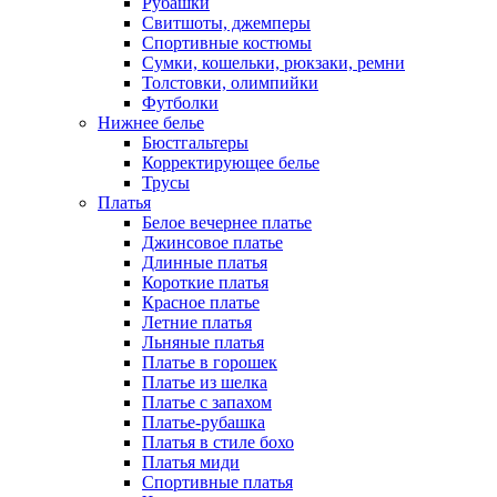
Рубашки
Свитшоты, джемперы
Спортивные костюмы
Сумки, кошельки, рюкзаки, ремни
Толстовки, олимпийки
Футболки
Нижнее белье
Бюстгальтеры
Корректирующее белье
Трусы
Платья
Белое вечернее платье
Джинсовое платье
Длинные платья
Короткие платья
Красное платье
Летние платья
Льняные платья
Платье в горошек
Платье из шелка
Платье с запахом
Платье-рубашка
Платья в стиле бохо
Платья миди
Спортивные платья