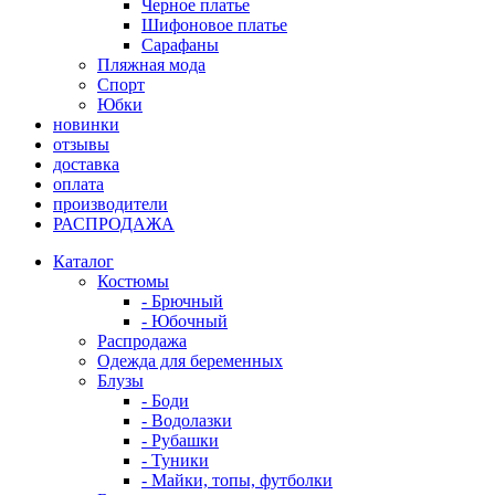
Черное платье
Шифоновое платье
Сарафаны
Пляжная мода
Спорт
Юбки
новинки
отзывы
доставка
оплата
производители
РАСПРОДАЖА
Каталог
Костюмы
- Брючный
- Юбочный
Распродажа
Одежда для беременных
Блузы
- Боди
- Водолазки
- Рубашки
- Туники
- Майки, топы, футболки