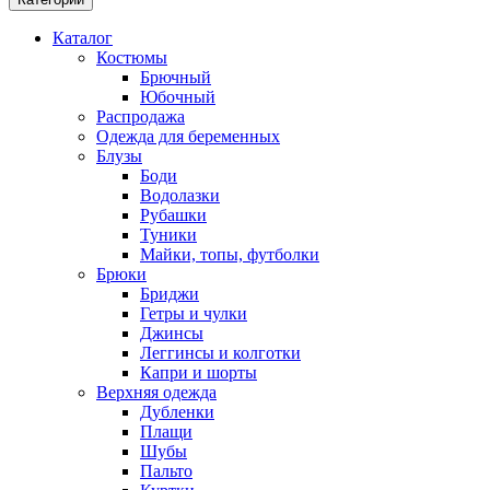
Каталог
Костюмы
Брючный
Юбочный
Распродажа
Одежда для беременных
Блузы
Боди
Водолазки
Рубашки
Туники
Майки, топы, футболки
Брюки
Бриджи
Гетры и чулки
Джинсы
Леггинсы и колготки
Капри и шорты
Верхняя одежда
Дубленки
Плащи
Шубы
Пальто