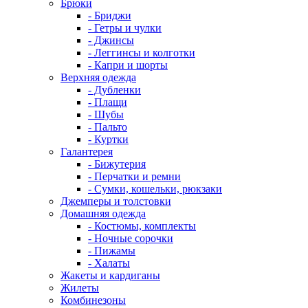
Брюки
- Бриджи
- Гетры и чулки
- Джинсы
- Леггинсы и колготки
- Капри и шорты
Верхняя одежда
- Дубленки
- Плащи
- Шубы
- Пальто
- Куртки
Галантерея
- Бижутерия
- Перчатки и ремни
- Сумки, кошельки, рюкзаки
Джемперы и толстовки
Домашняя одежда
- Костюмы, комплекты
- Ночные сорочки
- Пижамы
- Халаты
Жакеты и кардиганы
Жилеты
Комбинезоны