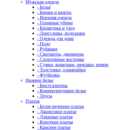
Мужская одежда
- Бельё
- Брюки и шорты
- Верхняя одежда
- Головные уборы
- Косметика и уход
- Лонгсливы, водолазки
- Одежда для дома
- Поло
- Рубашки
- Свитшоты, джемперы
- Спортивные костюмы
- Сумки, кошельки, рюкзаки, ремни
- Толстовки, олимпийки
- Футболки
Нижнее белье
- Бюстгальтеры
- Корректирующее белье
- Трусы
Платья
- Белое вечернее платье
- Джинсовое платье
- Длинные платья
- Короткие платья
- Красное платье