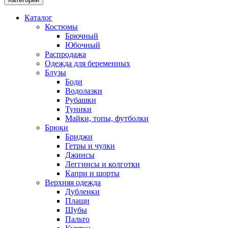
Каталог
Костюмы
Брючный
Юбочный
Распродажа
Одежда для беременных
Блузы
Боди
Водолазки
Рубашки
Туники
Майки, топы, футболки
Брюки
Бриджи
Гетры и чулки
Джинсы
Леггинсы и колготки
Капри и шорты
Верхняя одежда
Дубленки
Плащи
Шубы
Пальто