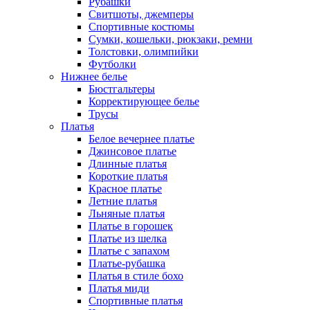
Рубашки
Свитшоты, джемперы
Спортивные костюмы
Сумки, кошельки, рюкзаки, ремни
Толстовки, олимпийки
Футболки
Нижнее белье
Бюстгальтеры
Корректирующее белье
Трусы
Платья
Белое вечернее платье
Джинсовое платье
Длинные платья
Короткие платья
Красное платье
Летние платья
Льняные платья
Платье в горошек
Платье из шелка
Платье с запахом
Платье-рубашка
Платья в стиле бохо
Платья миди
Спортивные платья