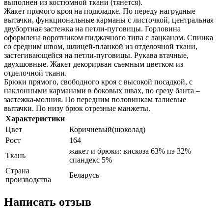
выполнен из костюмной ткани (тянется).
Жакет прямого кроя на подкладке. По переду нагрудные
вытачки, функциональные карманы с листочкой, центральная
двубортная застежка на петли-пуговицы. Горловина
оформлена воротником пиджачного типа с лацканом. Спинка
со средним швом, шлицей-планкой из отделочной ткани,
застегивающейся на петли-пуговицы. Рукава втачные,
двухшовные. Жакет декорирван съемным цветком из
отделочной ткани.
Брюки прямого, свободного кроя с высокой посадкой, с
наклонными карманами в боковых швах, по срезу банта –
застежка-молния. По передним половинкам талиевые
вытачки. По низу брюк отрезные манжеты.
Характеристики
Цвет
Коричневый(шоколад)
Рост
164
жакет и брюки: вискоза 63% пэ 32%
Ткань
спандекс 5%
Страна
Беларусь
производства
Написать отзыв