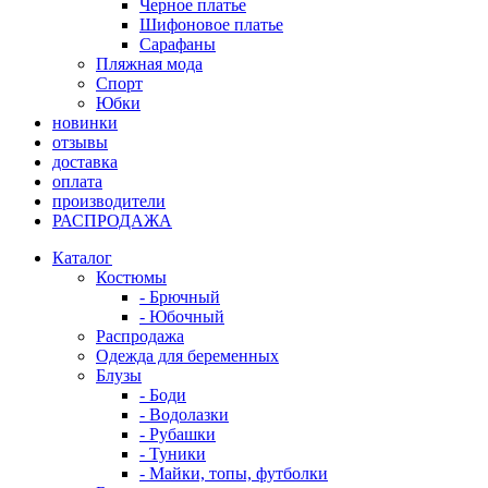
Черное платье
Шифоновое платье
Сарафаны
Пляжная мода
Спорт
Юбки
новинки
отзывы
доставка
оплата
производители
РАСПРОДАЖА
Каталог
Костюмы
- Брючный
- Юбочный
Распродажа
Одежда для беременных
Блузы
- Боди
- Водолазки
- Рубашки
- Туники
- Майки, топы, футболки